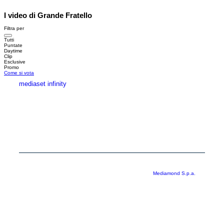
I video di Grande Fratello
Filtra per
Tutti
Puntate
Daytime
Clip
Esclusive
Promo
Come si vota
mediaset infinity
MEDIASET INFINITY
CORPORATE
PRIVACY
COOKIE
Copyright © 1999-2026 RTI S.p.A. Direzione Business Digital - P.Iva
03976881007 - Tutti i diritti riservati - Per la pubblicità
Mediamond S.p.a.
RTI spa, Gruppo Mediaset - Sede legale: 00187 Roma Largo del Nazareno 8 -
Cap. Soc. € 500.000.007,00 int. vers. - Registro delle Imprese di Roma,
C.F.06921720154
Rispetto ai contenuti e ai dati personali trasmessi e/o riprodotti è vietata ogni
utilizzazione funzionale all’addestramento di sistemi di intelligenza artificiale
generativa. È altresì fatto divieto espresso di utilizzare mezzi automatizzati di
data scraping.