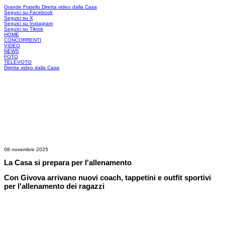
Grande Fratello
Diretta video dalla Casa
Seguici su Facebook
Seguici su X
Seguici su Instagram
Seguici su Tiktok
HOME
CONCORRENTI
VIDEO
NEWS
FOTO
TELEVOTO
Diretta video dalla Casa
08 novembre 2025
La Casa si prepara per l'allenamento
Con Givova arrivano nuovi coach, tappetini e outfit sportivi
per l'allenamento dei ragazzi