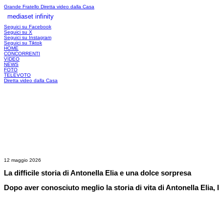
Grande Fratello
Diretta video dalla Casa
mediaset infinity
LOGIN
Seguici su Facebook
Seguici su X
Seguici su Instagram
Seguici su Tiktok
HOME
CONCORRENTI
VIDEO
NEWS
FOTO
TELEVOTO
Diretta video dalla Casa
12 maggio 2026
La difficile storia di Antonella Elia e una dolce sorpresa
Dopo aver conosciuto meglio la storia di vita di Antonella Elia