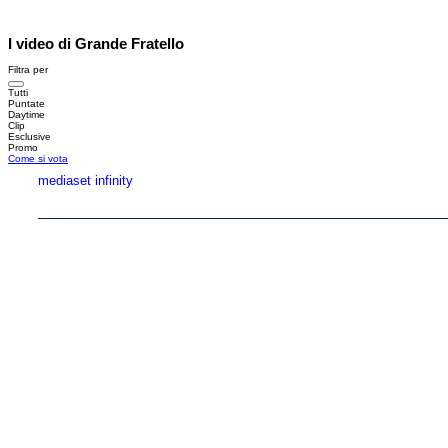
I video di Grande Fratello
Filtra per
Tutti
Puntate
Daytime
Clip
Esclusive
Promo
Come si vota
mediaset infinity
Copyright © 1999-2026 RTI S.p.A. Direzione Business Digital - P.Iva 03976881007 - Tutti i di
RTI spa, Gruppo Mediaset - Sede legale: 00187 Roma Largo del Nazareno 8 - Cap. Soc. 
Rispetto ai contenuti e ai dati personali trasmessi e/o riprodotti è vietata ogni utilizzazion