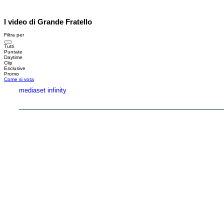
I video di Grande Fratello
Filtra per
Tutti
Puntate
Daytime
Clip
Esclusive
Promo
Come si vota
mediaset infinity
Copyright © 1999-2026 RTI S.p.A. Direzione Business Digital - P.Iva 03976881007 - Tutti i di
RTI spa, Gruppo Mediaset - Sede legale: 00187 Roma Largo del Nazareno 8 - Cap. Soc. 
Rispetto ai contenuti e ai dati personali trasmessi e/o riprodotti è vietata ogni utilizzazion