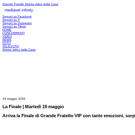
Grande Fratello
Diretta video dalla Casa
mediaset infinity
LOGIN
Seguici su Facebook
Seguici su X
Seguici su Instagram
Seguici su Tiktok
HOME
CONCORRENTI
VIDEO
NEWS
FOTO
TELEVOTO
Diretta video dalla Casa
19 maggio 2026
La Finale | Martedì 19 maggio
Arriva la Finale di Grande Fratello VIP con tante emozioni, sorp