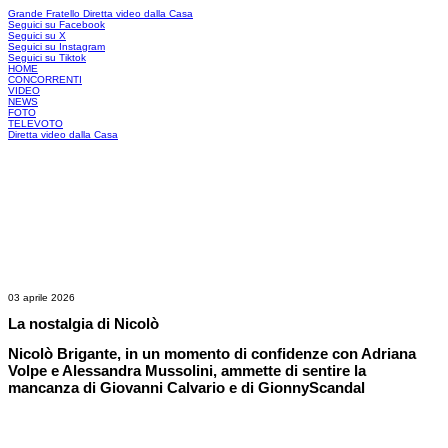
Grande Fratello
Diretta video dalla Casa
Seguici su Facebook
Seguici su X
Seguici su Instagram
Seguici su Tiktok
HOME
CONCORRENTI
VIDEO
NEWS
FOTO
TELEVOTO
Diretta video dalla Casa
03 aprile 2026
La nostalgia di Nicolò
Nicolò Brigante, in un momento di confidenze con Adriana
Volpe e Alessandra Mussolini, ammette di sentire la
mancanza di Giovanni Calvario e di GionnyScandal