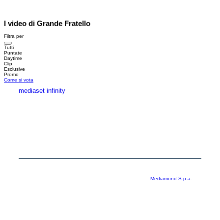
I video di Grande Fratello
Filtra per
Tutti
Puntate
Daytime
Clip
Esclusive
Promo
Come si vota
mediaset infinity
MEDIASET INFINITY
CORPORATE
PRIVACY
COOKIE
Copyright © 1999-2026 RTI S.p.A. Direzione Business Digital - P.Iva
03976881007 - Tutti i diritti riservati - Per la pubblicità
Mediamond S.p.a.
RTI spa, Gruppo Mediaset - Sede legale: 00187 Roma Largo del Nazareno 8 -
Cap. Soc. € 500.000.007,00 int. vers. - Registro delle Imprese di Roma,
C.F.06921720154
Rispetto ai contenuti e ai dati personali trasmessi e/o riprodotti è vietata ogni
utilizzazione funzionale all’addestramento di sistemi di intelligenza artificiale
generativa. È altresì fatto divieto espresso di utilizzare mezzi automatizzati di