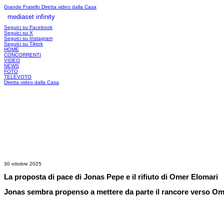
Grande Fratello
Diretta video dalla Casa
mediaset infinity
LOGIN
Seguici su Facebook
Seguici su X
Seguici su Instagram
Seguici su Tiktok
HOME
CONCORRENTI
VIDEO
NEWS
FOTO
TELEVOTO
Diretta video dalla Casa
30 ottobre 2025
La proposta di pace di Jonas Pepe e il rifiuto di Omer Elomari
Jonas sembra propenso a mettere da parte il rancore verso Omer