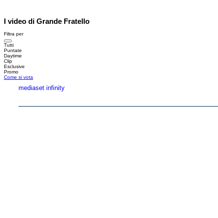
I video di Grande Fratello
Filtra per
Tutti
Puntate
Daytime
Clip
Esclusive
Promo
Come si vota
mediaset infinity
Copyright © 1999-2026 RTI S.p.A. Direzione Business Digital - P.Iva 03976881007 - Tutti i di
RTI spa, Gruppo Mediaset - Sede legale: 00187 Roma Largo del Nazareno 8 - Cap. Soc. 
Rispetto ai contenuti e ai dati personali trasmessi e/o riprodotti è vietata ogni utilizzazion