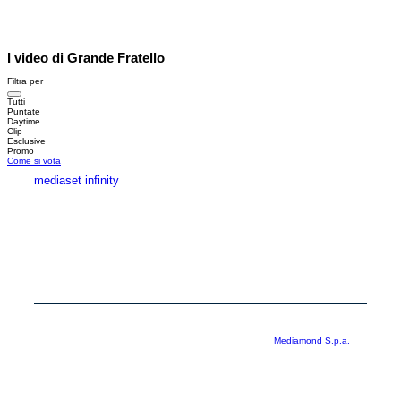
I video di Grande Fratello
Filtra per
Tutti
Puntate
Daytime
Clip
Esclusive
Promo
Come si vota
mediaset infinity
MEDIASET INFINITY
CORPORATE
PRIVACY
COOKIE
Copyright © 1999-2026 RTI S.p.A. Direzione Business Digital - P.Iva
03976881007 - Tutti i diritti riservati - Per la pubblicità
Mediamond S.p.a.
RTI spa, Gruppo Mediaset - Sede legale: 00187 Roma Largo del Nazareno 8 -
Cap. Soc. € 500.000.007,00 int. vers. - Registro delle Imprese di Roma,
C.F.06921720154
Rispetto ai contenuti e ai dati personali trasmessi e/o riprodotti è vietata ogni