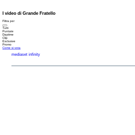
I video di Grande Fratello
Filtra per
Tutti
Puntate
Daytime
Clip
Esclusive
Promo
Come si vota
mediaset infinity
Copyright © 1999-2026 RTI S.p.A. Direzione Business Digital - P.Iva 03976881007 - Tutti i di
RTI spa, Gruppo Mediaset - Sede legale: 00187 Roma Largo del Nazareno 8 - Cap. Soc. 
Rispetto ai contenuti e ai dati personali trasmessi e/o riprodotti è vietata ogni utilizzazion