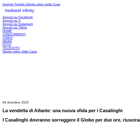
Grande Fratello
Diretta video dalla Casa
mediaset infinity
LOGIN
Seguici su Facebook
Seguici su X
Seguici su Instagram
Seguici su Tiktok
HOME
CONCORRENTI
VIDEO
NEWS
FOTO
TELEVOTO
Diretta video dalla Casa
04 dicembre 2025
La vendetta di Atlante: una nuova sfida per i Casalinghi
I Casalinghi dovranno sorreggere il Globo per due ore, riuscir