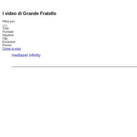
I video di Grande Fratello
Filtra per
Tutti
Puntate
Daytime
Clip
Esclusive
Promo
Come si vota
mediaset infinity
Copyright © 1999-2026 RTI S.p.A. Direzione Business Digital - P.Iva 03976881007 - Tutti i di
RTI spa, Gruppo Mediaset - Sede legale: 00187 Roma Largo del Nazareno 8 - Cap. Soc. 
Rispetto ai contenuti e ai dati personali trasmessi e/o riprodotti è vietata ogni utilizzazion