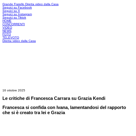
Grande Fratello
Diretta video dalla Casa
Seguici su Facebook
Seguici su X
Seguici su Instagram
Seguici su Tiktok
HOME
CONCORRENTI
VIDEO
NEWS
FOTO
TELEVOTO
Diretta video dalla Casa
16 ottobre 2025
Le critiche di Francesca Carrara su Grazia Kendi
Francesca si confida con Ivana, lamentandosi del rapporto
che si è creato tra lei e Grazia