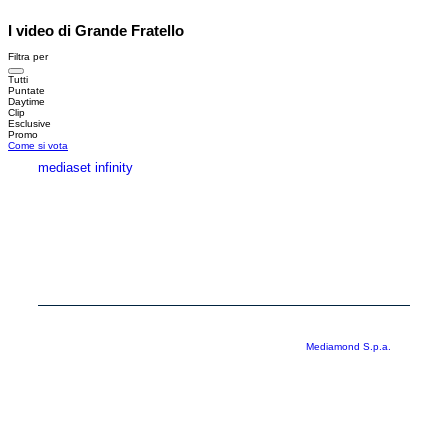
I video di Grande Fratello
Filtra per
Tutti
Puntate
Daytime
Clip
Esclusive
Promo
Come si vota
mediaset infinity
MEDIASET INFINITY
CORPORATE
PRIVACY
COOKIE
Copyright © 1999-2026 RTI S.p.A. Direzione Business Digital - P.Iva
03976881007 - Tutti i diritti riservati - Per la pubblicità
Mediamond S.p.a.
RTI spa, Gruppo Mediaset - Sede legale: 00187 Roma Largo del Nazareno 8 -
Cap. Soc. € 500.000.007,00 int. vers. - Registro delle Imprese di Roma,
C.F.06921720154
Rispetto ai contenuti e ai dati personali trasmessi e/o riprodotti è vietata ogni
utilizzazione funzionale all’addestramento di sistemi di intelligenza artificiale
generativa. È altresì fatto divieto espresso di utilizzare mezzi automatizzati di
data scraping.