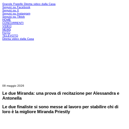
Grande Fratello
Diretta video dalla Casa
Seguici su Facebook
Seguici su X
Seguici su Instagram
Seguici su Tiktok
HOME
CONCORRENTI
VIDEO
NEWS
FOTO
TELEVOTO
Diretta video dalla Casa
08 maggio 2026
Le due Miranda: una prova di recitazione per Alessandra e
Antonella
Le due finaliste si sono messe al lavoro per stabilire chi di
loro è la migliore Miranda Priestly