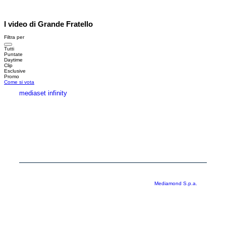
I video di Grande Fratello
Filtra per
Tutti
Puntate
Daytime
Clip
Esclusive
Promo
Come si vota
mediaset infinity
MEDIASET INFINITY
CORPORATE
PRIVACY
COOKIE
Copyright © 1999-2026 RTI S.p.A. Direzione Business Digital - P.Iva
03976881007 - Tutti i diritti riservati - Per la pubblicità
Mediamond S.p.a.
RTI spa, Gruppo Mediaset - Sede legale: 00187 Roma Largo del Nazareno 8 -
Cap. Soc. € 500.000.007,00 int. vers. - Registro delle Imprese di Roma,
C.F.06921720154
Rispetto ai contenuti e ai dati personali trasmessi e/o riprodotti è vietata ogni
utilizzazione funzionale all’addestramento di sistemi di intelligenza artificiale
generativa. È altresì fatto divieto espresso di utilizzare mezzi automatizzati di