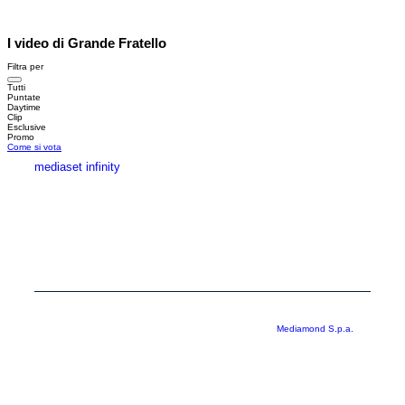
I video di Grande Fratello
Filtra per
Tutti
Puntate
Daytime
Clip
Esclusive
Promo
Come si vota
mediaset infinity
MEDIASET INFINITY
CORPORATE
PRIVACY
COOKIE
Copyright © 1999-2026 RTI S.p.A. Direzione Business Digital - P.Iva
03976881007 - Tutti i diritti riservati - Per la pubblicità
Mediamond S.p.a.
RTI spa, Gruppo Mediaset - Sede legale: 00187 Roma Largo del Nazareno 8 -
Cap. Soc. € 500.000.007,00 int. vers. - Registro delle Imprese di Roma,
C.F.06921720154
Rispetto ai contenuti e ai dati personali trasmessi e/o riprodotti è vietata ogni
utilizzazione funzionale all’addestramento di sistemi di intelligenza artificiale
generativa. È altresì fatto divieto espresso di utilizzare mezzi automatizzati di