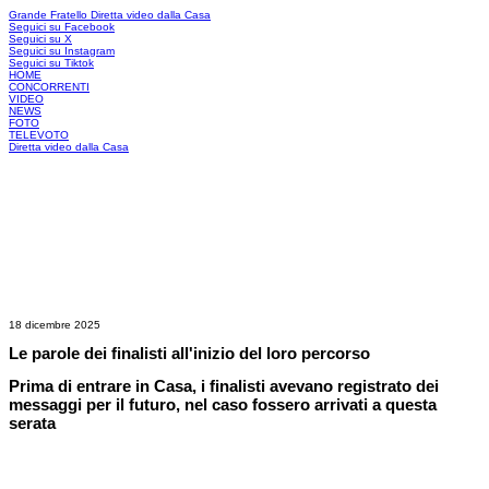
Grande Fratello
Diretta video dalla Casa
Seguici su Facebook
Seguici su X
Seguici su Instagram
Seguici su Tiktok
HOME
CONCORRENTI
VIDEO
NEWS
FOTO
TELEVOTO
Diretta video dalla Casa
18 dicembre 2025
Le parole dei finalisti all'inizio del loro percorso
Prima di entrare in Casa, i finalisti avevano registrato dei
messaggi per il futuro, nel caso fossero arrivati a questa
serata