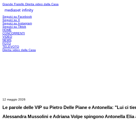
Grande Fratello
Diretta video dalla Casa
mediaset infinity
LOGIN
Seguici su Facebook
Seguici su X
Seguici su Instagram
Seguici su Tiktok
HOME
CONCORRENTI
VIDEO
NEWS
FOTO
TELEVOTO
Diretta video dalla Casa
12 maggio 2026
Le parole delle VIP su Pietro Delle Piane e Antonella: "Lui ci tie
Alessandra Mussolini e Adriana Volpe spingono Antonella Elia a 