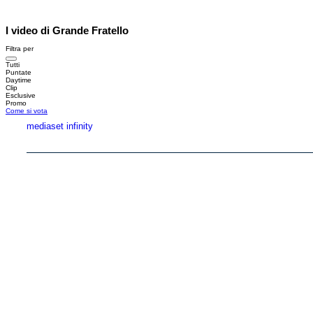
I video di Grande Fratello
Filtra per
Tutti
Puntate
Daytime
Clip
Esclusive
Promo
Come si vota
mediaset infinity
Copyright © 1999-2026 RTI S.p.A. Direzione Business Digital - P.Iva 03976881007 - Tutti i di
RTI spa, Gruppo Mediaset - Sede legale: 00187 Roma Largo del Nazareno 8 - Cap. Soc. 
Rispetto ai contenuti e ai dati personali trasmessi e/o riprodotti è vietata ogni utilizzazion