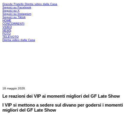
Grande Fratello
Diretta video dalla Casa
Seguici su Facebook
Seguici su X
Seguici su Instagram
Seguici su Tiktok
HOME
CONCORRENTI
VIDEO
NEWS
FOTO
TELEVOTO
Diretta video dalla Casa
18 maggio 2026
Le reazioni dei VIP ai momenti migliori del GF Late Show
I VIP si mettono a sedere sul divano per godersi i momenti
migliori del GF Late Show