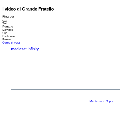
I video di Grande Fratello
Filtra per
Tutti
Puntate
Daytime
Clip
Esclusive
Promo
Come si vota
mediaset infinity
MEDIASET INFINITY
CORPORATE
PRIVACY
COOKIE
Copyright © 1999-2026 RTI S.p.A. Direzione Business Digital - P.Iva
03976881007 - Tutti i diritti riservati - Per la pubblicità
Mediamond S.p.a.
RTI spa, Gruppo Mediaset - Sede legale: 00187 Roma Largo del Nazareno 8 -
Cap. Soc. € 500.000.007,00 int. vers. - Registro delle Imprese di Roma,
C.F.06921720154
Rispetto ai contenuti e ai dati personali trasmessi e/o riprodotti è vietata ogni
utilizzazione funzionale all’addestramento di sistemi di intelligenza artificiale
generativa. È altresì fatto divieto espresso di utilizzare mezzi automatizzati di
data scraping.