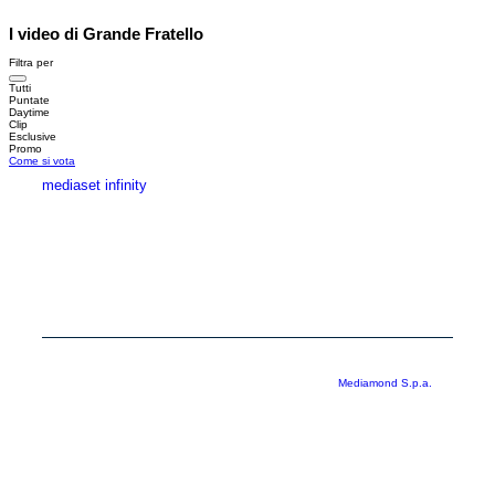
I video di Grande Fratello
Filtra per
Tutti
Puntate
Daytime
Clip
Esclusive
Promo
Come si vota
mediaset infinity
MEDIASET INFINITY
CORPORATE
PRIVACY
COOKIE
Copyright © 1999-2026 RTI S.p.A. Direzione Business Digital - P.Iva
03976881007 - Tutti i diritti riservati - Per la pubblicità
Mediamond S.p.a.
RTI spa, Gruppo Mediaset - Sede legale: 00187 Roma Largo del Nazareno 8 -
Cap. Soc. € 500.000.007,00 int. vers. - Registro delle Imprese di Roma,
C.F.06921720154
Rispetto ai contenuti e ai dati personali trasmessi e/o riprodotti è vietata ogni
utilizzazione funzionale all’addestramento di sistemi di intelligenza artificiale
generativa. È altresì fatto divieto espresso di utilizzare mezzi automatizzati di
data scraping.