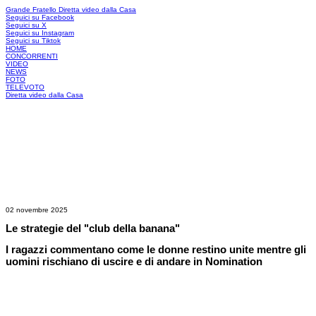
Grande Fratello
Diretta video dalla Casa
Seguici su Facebook
Seguici su X
Seguici su Instagram
Seguici su Tiktok
HOME
CONCORRENTI
VIDEO
NEWS
FOTO
TELEVOTO
Diretta video dalla Casa
02 novembre 2025
Le strategie del "club della banana"
I ragazzi commentano come le donne restino unite mentre gli
uomini rischiano di uscire e di andare in Nomination