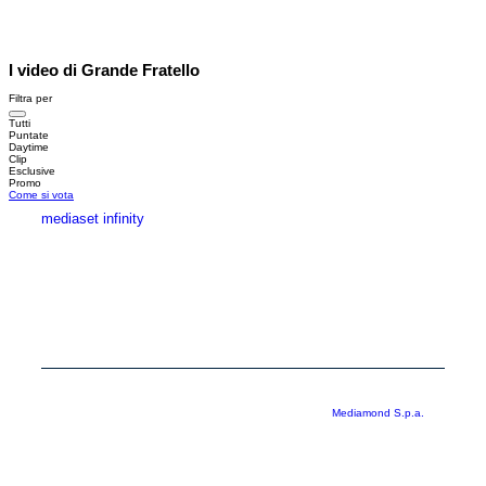
I video di Grande Fratello
Filtra per
Tutti
Puntate
Daytime
Clip
Esclusive
Promo
Come si vota
mediaset infinity
MEDIASET INFINITY
CORPORATE
PRIVACY
COOKIE
Copyright © 1999-2026 RTI S.p.A. Direzione Business Digital - P.Iva
03976881007 - Tutti i diritti riservati - Per la pubblicità
Mediamond S.p.a.
RTI spa, Gruppo Mediaset - Sede legale: 00187 Roma Largo del Nazareno 8 -
Cap. Soc. € 500.000.007,00 int. vers. - Registro delle Imprese di Roma,
C.F.06921720154
Rispetto ai contenuti e ai dati personali trasmessi e/o riprodotti è vietata ogni