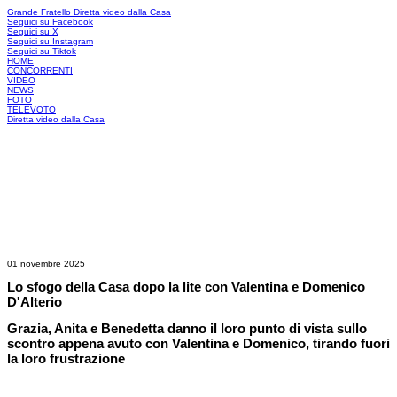
Grande Fratello
Diretta video dalla Casa
Seguici su Facebook
Seguici su X
Seguici su Instagram
Seguici su Tiktok
HOME
CONCORRENTI
VIDEO
NEWS
FOTO
TELEVOTO
Diretta video dalla Casa
01 novembre 2025
Lo sfogo della Casa dopo la lite con Valentina e Domenico
D'Alterio
Grazia, Anita e Benedetta danno il loro punto di vista sullo
scontro appena avuto con Valentina e Domenico, tirando fuori
la loro frustrazione