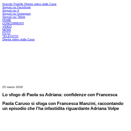
Grande Fratello
Diretta video dalla Casa
Seguici su Facebook
Seguici su X
Seguici su Instagram
Seguici su Tiktok
HOME
CONCORRENTI
VIDEO
NEWS
FOTO
TELEVOTO
Diretta video dalla Casa
25 marzo 2026
Lo sfogo di Paola su Adriana: confidenze con Francesca
Paola Caruso si sfoga con Francesca Manzini, raccontando
un episodio che l'ha infastidita riguardante Adriana Volpe