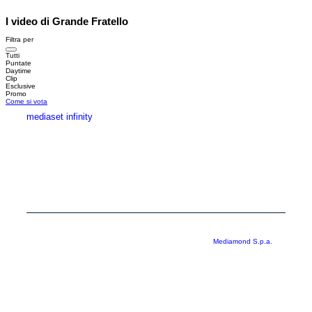
I video di Grande Fratello
Filtra per
Tutti
Puntate
Daytime
Clip
Esclusive
Promo
Come si vota
mediaset infinity
MEDIASET INFINITY
CORPORATE
PRIVACY
COOKIE
Copyright © 1999-2026 RTI S.p.A. Direzione Business Digital - P.Iva
03976881007 - Tutti i diritti riservati - Per la pubblicità
Mediamond S.p.a.
RTI spa, Gruppo Mediaset - Sede legale: 00187 Roma Largo del Nazareno 8 -
Cap. Soc. € 500.000.007,00 int. vers. - Registro delle Imprese di Roma,
C.F.06921720154
Rispetto ai contenuti e ai dati personali trasmessi e/o riprodotti è vietata ogni
utilizzazione funzionale all’addestramento di sistemi di intelligenza artificiale
generativa. È altresì fatto divieto espresso di utilizzare mezzi automatizzati di
data scraping.