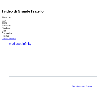
I video di Grande Fratello
Filtra per
Tutti
Puntate
Daytime
Clip
Esclusive
Promo
Come si vota
mediaset infinity
MEDIASET INFINITY
CORPORATE
PRIVACY
COOKIE
Copyright © 1999-2026 RTI S.p.A. Direzione Business Digital - P.Iva
03976881007 - Tutti i diritti riservati - Per la pubblicità
Mediamond S.p.a.
RTI spa, Gruppo Mediaset - Sede legale: 00187 Roma Largo del Nazareno 8 -
Cap. Soc. € 500.000.007,00 int. vers. - Registro delle Imprese di Roma,
C.F.06921720154
Rispetto ai contenuti e ai dati personali trasmessi e/o riprodotti è vietata ogni
utilizzazione funzionale all’addestramento di sistemi di intelligenza artificiale
generativa. È altresì fatto divieto espresso di utilizzare mezzi automatizzati di