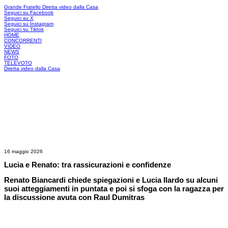
Grande Fratello
Diretta video dalla Casa
Seguici su Facebook
Seguici su X
Seguici su Instagram
Seguici su Tiktok
HOME
CONCORRENTI
VIDEO
NEWS
FOTO
TELEVOTO
Diretta video dalla Casa
16 maggio 2026
Lucia e Renato: tra rassicurazioni e confidenze
Renato Biancardi chiede spiegazioni e Lucia Ilardo su alcuni
suoi atteggiamenti in puntata e poi si sfoga con la ragazza per
la discussione avuta con Raul Dumitras