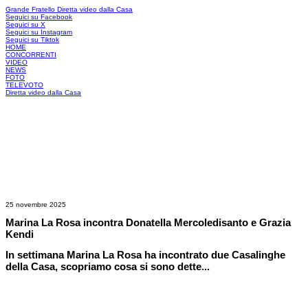
Grande Fratello
Diretta video dalla Casa
Seguici su Facebook
Seguici su X
Seguici su Instagram
Seguici su Tiktok
HOME
CONCORRENTI
VIDEO
NEWS
FOTO
TELEVOTO
Diretta video dalla Casa
25 novembre 2025
Marina La Rosa incontra Donatella Mercoledisanto e Grazia
Kendi
In settimana Marina La Rosa ha incontrato due Casalinghe
della Casa, scopriamo cosa si sono dette...