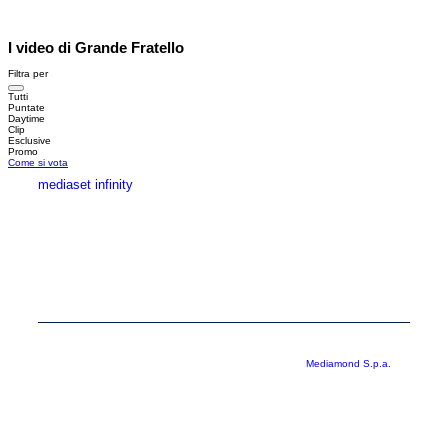
I video di Grande Fratello
Filtra per
Tutti
Puntate
Daytime
Clip
Esclusive
Promo
Come si vota
mediaset infinity
MEDIASET INFINITY
CORPORATE
PRIVACY
COOKIE
Copyright © 1999-2026 RTI S.p.A. Direzione Business Digital - P.Iva
03976881007 - Tutti i diritti riservati - Per la pubblicità
Mediamond S.p.a.
RTI spa, Gruppo Mediaset - Sede legale: 00187 Roma Largo del Nazareno 8 -
Cap. Soc. € 500.000.007,00 int. vers. - Registro delle Imprese di Roma,
C.F.06921720154
Rispetto ai contenuti e ai dati personali trasmessi e/o riprodotti è vietata ogni
utilizzazione funzionale all’addestramento di sistemi di intelligenza artificiale
generativa. È altresì fatto divieto espresso di utilizzare mezzi automatizzati di