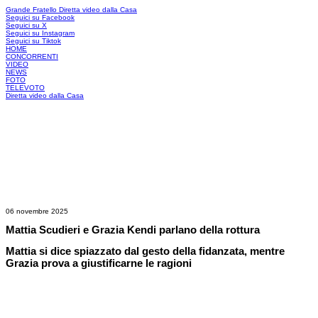
Grande Fratello
Diretta video dalla Casa
Seguici su Facebook
Seguici su X
Seguici su Instagram
Seguici su Tiktok
HOME
CONCORRENTI
VIDEO
NEWS
FOTO
TELEVOTO
Diretta video dalla Casa
06 novembre 2025
Mattia Scudieri e Grazia Kendi parlano della rottura
Mattia si dice spiazzato dal gesto della fidanzata, mentre
Grazia prova a giustificarne le ragioni