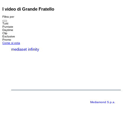
I video di Grande Fratello
Filtra per
Tutti
Puntate
Daytime
Clip
Esclusive
Promo
Come si vota
mediaset infinity
MEDIASET INFINITY
CORPORATE
PRIVACY
COOKIE
Copyright © 1999-2026 RTI S.p.A. Direzione Business Digital - P.Iva
03976881007 - Tutti i diritti riservati - Per la pubblicità
Mediamond S.p.a.
RTI spa, Gruppo Mediaset - Sede legale: 00187 Roma Largo del Nazareno 8 -
Cap. Soc. € 500.000.007,00 int. vers. - Registro delle Imprese di Roma,
C.F.06921720154
Rispetto ai contenuti e ai dati personali trasmessi e/o riprodotti è vietata ogni
utilizzazione funzionale all’addestramento di sistemi di intelligenza artificiale
generativa. È altresì fatto divieto espresso di utilizzare mezzi automatizzati di
data scraping.