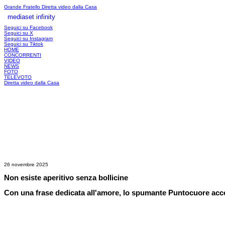
Grande Fratello
Diretta video dalla Casa
mediaset infinity
LOGIN
Seguici su Facebook
Seguici su X
Seguici su Instagram
Seguici su Tiktok
HOME
CONCORRENTI
VIDEO
NEWS
FOTO
TELEVOTO
Diretta video dalla Casa
26 novembre 2025
Non esiste aperitivo senza bollicine
Con una frase dedicata all'amore, lo spumante Puntocuore accomp