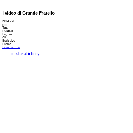
I video di Grande Fratello
Filtra per
Tutti
Puntate
Daytime
Clip
Esclusive
Promo
Come si vota
mediaset infinity
Copyright © 1999-2026 RTI S.p.A. Direzione Business Digital - P.Iva 03976881007 - Tutti i di
RTI spa, Gruppo Mediaset - Sede legale: 00187 Roma Largo del Nazareno 8 - Cap. Soc. 
Rispetto ai contenuti e ai dati personali trasmessi e/o riprodotti è vietata ogni utilizzazion