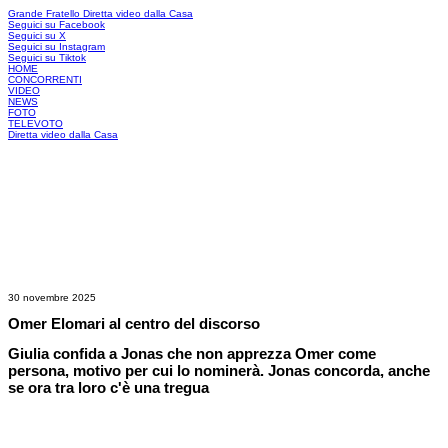
Grande Fratello
Diretta video dalla Casa
Seguici su Facebook
Seguici su X
Seguici su Instagram
Seguici su Tiktok
HOME
CONCORRENTI
VIDEO
NEWS
FOTO
TELEVOTO
Diretta video dalla Casa
30 novembre 2025
Omer Elomari al centro del discorso
Giulia confida a Jonas che non apprezza Omer come
persona, motivo per cui lo nominerà. Jonas concorda, anche
se ora tra loro c'è una tregua