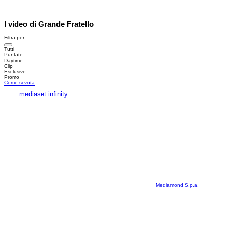
I video di Grande Fratello
Filtra per
Tutti
Puntate
Daytime
Clip
Esclusive
Promo
Come si vota
mediaset infinity
MEDIASET INFINITY
CORPORATE
PRIVACY
COOKIE
Copyright © 1999-2026 RTI S.p.A. Direzione Business Digital - P.Iva
03976881007 - Tutti i diritti riservati - Per la pubblicità
Mediamond S.p.a.
RTI spa, Gruppo Mediaset - Sede legale: 00187 Roma Largo del Nazareno 8 -
Cap. Soc. € 500.000.007,00 int. vers. - Registro delle Imprese di Roma,
C.F.06921720154
Rispetto ai contenuti e ai dati personali trasmessi e/o riprodotti è vietata ogni
utilizzazione funzionale all’addestramento di sistemi di intelligenza artificiale
generativa. È altresì fatto divieto espresso di utilizzare mezzi automatizzati di