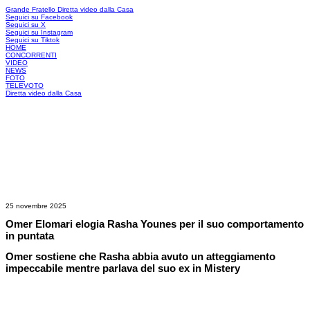
Grande Fratello
Diretta video dalla Casa
Seguici su Facebook
Seguici su X
Seguici su Instagram
Seguici su Tiktok
HOME
CONCORRENTI
VIDEO
NEWS
FOTO
TELEVOTO
Diretta video dalla Casa
25 novembre 2025
Omer Elomari elogia Rasha Younes per il suo comportamento
in puntata
Omer sostiene che Rasha abbia avuto un atteggiamento
impeccabile mentre parlava del suo ex in Mistery