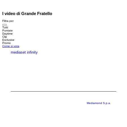
I video di Grande Fratello
Filtra per
Tutti
Puntate
Daytime
Clip
Esclusive
Promo
Come si vota
mediaset infinity
MEDIASET INFINITY
CORPORATE
PRIVACY
COOKIE
Copyright © 1999-2026 RTI S.p.A. Direzione Business Digital - P.Iva
03976881007 - Tutti i diritti riservati - Per la pubblicità
Mediamond S.p.a.
RTI spa, Gruppo Mediaset - Sede legale: 00187 Roma Largo del Nazareno 8 -
Cap. Soc. € 500.000.007,00 int. vers. - Registro delle Imprese di Roma,
C.F.06921720154
Rispetto ai contenuti e ai dati personali trasmessi e/o riprodotti è vietata ogni
utilizzazione funzionale all’addestramento di sistemi di intelligenza artificiale
generativa. È altresì fatto divieto espresso di utilizzare mezzi automatizzati di