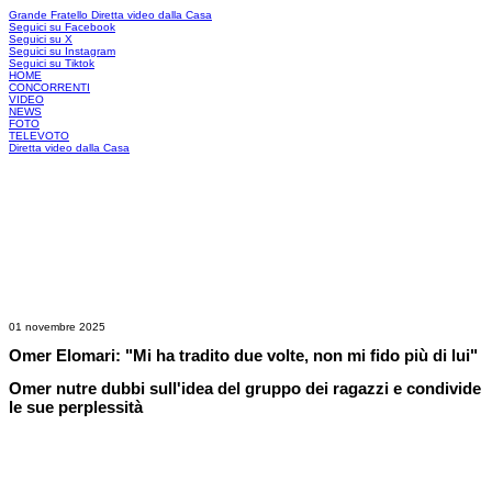
Grande Fratello
Diretta video dalla Casa
Seguici su Facebook
Seguici su X
Seguici su Instagram
Seguici su Tiktok
HOME
CONCORRENTI
VIDEO
NEWS
FOTO
TELEVOTO
Diretta video dalla Casa
01 novembre 2025
Omer Elomari: "Mi ha tradito due volte, non mi fido più di lui"
Omer nutre dubbi sull'idea del gruppo dei ragazzi e condivide
le sue perplessità