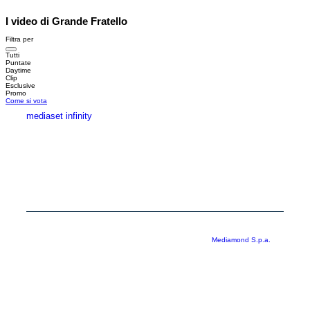
I video di Grande Fratello
Filtra per
Tutti
Puntate
Daytime
Clip
Esclusive
Promo
Come si vota
mediaset infinity
MEDIASET INFINITY
CORPORATE
PRIVACY
COOKIE
Copyright © 1999-2026 RTI S.p.A. Direzione Business Digital - P.Iva
03976881007 - Tutti i diritti riservati - Per la pubblicità
Mediamond S.p.a.
RTI spa, Gruppo Mediaset - Sede legale: 00187 Roma Largo del Nazareno 8 -
Cap. Soc. € 500.000.007,00 int. vers. - Registro delle Imprese di Roma,
C.F.06921720154
Rispetto ai contenuti e ai dati personali trasmessi e/o riprodotti è vietata ogni
utilizzazione funzionale all’addestramento di sistemi di intelligenza artificiale
generativa. È altresì fatto divieto espresso di utilizzare mezzi automatizzati di
data scraping.