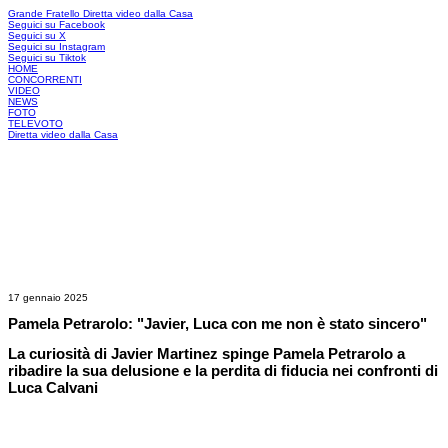
Grande Fratello
Diretta video dalla Casa
Seguici su Facebook
Seguici su X
Seguici su Instagram
Seguici su Tiktok
HOME
CONCORRENTI
VIDEO
NEWS
FOTO
TELEVOTO
Diretta video dalla Casa
17 gennaio 2025
Pamela Petrarolo: "Javier, Luca con me non è stato sincero"
La curiosità di Javier Martinez spinge Pamela Petrarolo a
ribadire la sua delusione e la perdita di fiducia nei confronti di
Luca Calvani