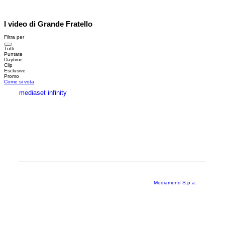
I video di Grande Fratello
Filtra per
Tutti
Puntate
Daytime
Clip
Esclusive
Promo
Come si vota
mediaset infinity
MEDIASET INFINITY
CORPORATE
PRIVACY
COOKIE
Copyright © 1999-2026 RTI S.p.A. Direzione Business Digital - P.Iva
03976881007 - Tutti i diritti riservati - Per la pubblicità
Mediamond S.p.a.
RTI spa, Gruppo Mediaset - Sede legale: 00187 Roma Largo del Nazareno 8 -
Cap. Soc. € 500.000.007,00 int. vers. - Registro delle Imprese di Roma,
C.F.06921720154
Rispetto ai contenuti e ai dati personali trasmessi e/o riprodotti è vietata ogni
utilizzazione funzionale all’addestramento di sistemi di intelligenza artificiale
generativa. È altresì fatto divieto espresso di utilizzare mezzi automatizzati di