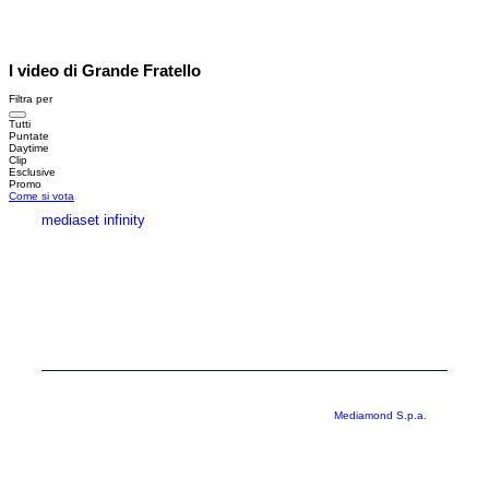
I video di Grande Fratello
Filtra per
Tutti
Puntate
Daytime
Clip
Esclusive
Promo
Come si vota
mediaset infinity
MEDIASET INFINITY
CORPORATE
PRIVACY
COOKIE
Copyright © 1999-2026 RTI S.p.A. Direzione Business Digital - P.Iva
03976881007 - Tutti i diritti riservati - Per la pubblicità
Mediamond S.p.a.
RTI spa, Gruppo Mediaset - Sede legale: 00187 Roma Largo del Nazareno 8 -
Cap. Soc. € 500.000.007,00 int. vers. - Registro delle Imprese di Roma,
C.F.06921720154
Rispetto ai contenuti e ai dati personali trasmessi e/o riprodotti è vietata ogni