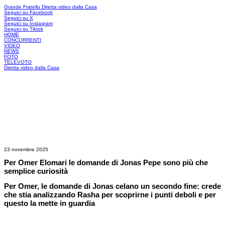
Grande Fratello
Diretta video dalla Casa
Seguici su Facebook
Seguici su X
Seguici su Instagram
Seguici su Tiktok
HOME
CONCORRENTI
VIDEO
NEWS
FOTO
TELEVOTO
Diretta video dalla Casa
23 novembre 2025
Per Omer Elomari le domande di Jonas Pepe sono più che
semplice curiosità
Per Omer, le domande di Jonas celano un secondo fine: crede
che stia analizzando Rasha per scoprirne i punti deboli e per
questo la mette in guardia