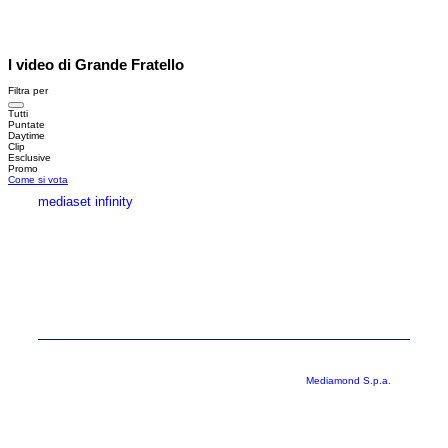
I video di Grande Fratello
Filtra per
Tutti
Puntate
Daytime
Clip
Esclusive
Promo
Come si vota
mediaset infinity
MEDIASET INFINITY
CORPORATE
PRIVACY
COOKIE
Copyright © 1999-2026 RTI S.p.A. Direzione Business Digital - P.Iva
03976881007 - Tutti i diritti riservati - Per la pubblicità
Mediamond S.p.a.
RTI spa, Gruppo Mediaset - Sede legale: 00187 Roma Largo del Nazareno 8 -
Cap. Soc. € 500.000.007,00 int. vers. - Registro delle Imprese di Roma,
C.F.06921720154
Rispetto ai contenuti e ai dati personali trasmessi e/o riprodotti è vietata ogni