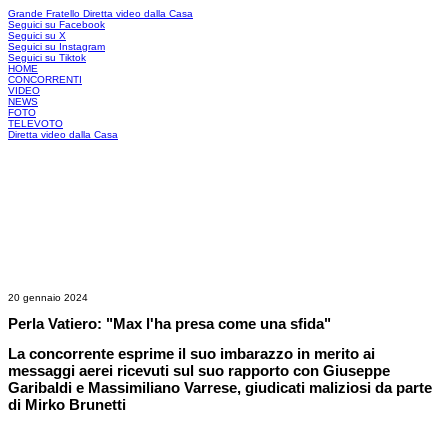
Grande Fratello
Diretta video dalla Casa
Seguici su Facebook
Seguici su X
Seguici su Instagram
Seguici su Tiktok
HOME
CONCORRENTI
VIDEO
NEWS
FOTO
TELEVOTO
Diretta video dalla Casa
20 gennaio 2024
Perla Vatiero: "Max l'ha presa come una sfida"
La concorrente esprime il suo imbarazzo in merito ai
messaggi aerei ricevuti sul suo rapporto con Giuseppe
Garibaldi e Massimiliano Varrese, giudicati maliziosi da parte
di Mirko Brunetti