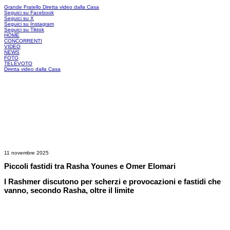
Grande Fratello
Diretta video dalla Casa
Seguici su Facebook
Seguici su X
Seguici su Instagram
Seguici su Tiktok
HOME
CONCORRENTI
VIDEO
NEWS
FOTO
TELEVOTO
Diretta video dalla Casa
11 novembre 2025
Piccoli fastidi tra Rasha Younes e Omer Elomari
I Rashmer discutono per scherzi e provocazioni e fastidi che
vanno, secondo Rasha, oltre il limite