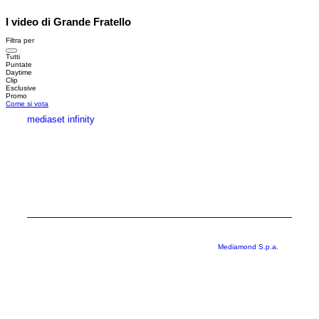
I video di Grande Fratello
Filtra per
Tutti
Puntate
Daytime
Clip
Esclusive
Promo
Come si vota
mediaset infinity
MEDIASET INFINITY
CORPORATE
PRIVACY
COOKIE
Copyright © 1999-2026 RTI S.p.A. Direzione Business Digital - P.Iva
03976881007 - Tutti i diritti riservati - Per la pubblicità
Mediamond S.p.a.
RTI spa, Gruppo Mediaset - Sede legale: 00187 Roma Largo del Nazareno 8 -
Cap. Soc. € 500.000.007,00 int. vers. - Registro delle Imprese di Roma,
C.F.06921720154
Rispetto ai contenuti e ai dati personali trasmessi e/o riprodotti è vietata ogni
utilizzazione funzionale all’addestramento di sistemi di intelligenza artificiale
generativa. È altresì fatto divieto espresso di utilizzare mezzi automatizzati di
data scraping.