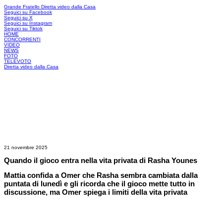
Grande Fratello
Diretta video dalla Casa
Seguici su Facebook
Seguici su X
Seguici su Instagram
Seguici su Tiktok
HOME
CONCORRENTI
VIDEO
NEWS
FOTO
TELEVOTO
Diretta video dalla Casa
21 novembre 2025
Quando il gioco entra nella vita privata di Rasha Younes
Mattia confida a Omer che Rasha sembra cambiata dalla
puntata di lunedì e gli ricorda che il gioco mette tutto in
discussione, ma Omer spiega i limiti della vita privata