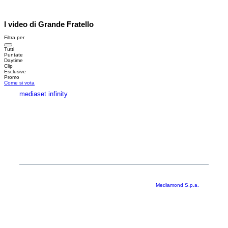
I video di Grande Fratello
Filtra per
Tutti
Puntate
Daytime
Clip
Esclusive
Promo
Come si vota
mediaset infinity
MEDIASET INFINITY
CORPORATE
PRIVACY
COOKIE
Copyright © 1999-2026 RTI S.p.A. Direzione Business Digital - P.Iva
03976881007 - Tutti i diritti riservati - Per la pubblicità
Mediamond S.p.a.
RTI spa, Gruppo Mediaset - Sede legale: 00187 Roma Largo del Nazareno 8 -
Cap. Soc. € 500.000.007,00 int. vers. - Registro delle Imprese di Roma,
C.F.06921720154
Rispetto ai contenuti e ai dati personali trasmessi e/o riprodotti è vietata ogni
utilizzazione funzionale all’addestramento di sistemi di intelligenza artificiale
generativa. È altresì fatto divieto espresso di utilizzare mezzi automatizzati di