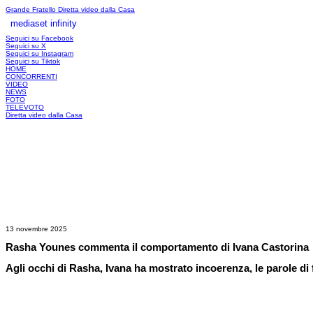
Grande Fratello
Diretta video dalla Casa
mediaset infinity
LOGIN
Seguici su Facebook
Seguici su X
Seguici su Instagram
Seguici su Tiktok
HOME
CONCORRENTI
VIDEO
NEWS
FOTO
TELEVOTO
Diretta video dalla Casa
13 novembre 2025
Rasha Younes commenta il comportamento di Ivana Castorina
Agli occhi di Rasha, Ivana ha mostrato incoerenza, le parole di f