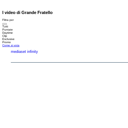
I video di Grande Fratello
Filtra per
Tutti
Puntate
Daytime
Clip
Esclusive
Promo
Come si vota
mediaset infinity
Copyright © 1999-2026 RTI S.p.A. Direzione Business Digital - P.Iva 03976881007 - Tutti i di
RTI spa, Gruppo Mediaset - Sede legale: 00187 Roma Largo del Nazareno 8 - Cap. Soc. 
Rispetto ai contenuti e ai dati personali trasmessi e/o riprodotti è vietata ogni utilizzazion