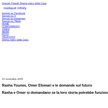
Grande Fratello
Diretta video dalla Casa
mediaset infinity
LOGIN
Seguici su Facebook
Seguici su X
Seguici su Instagram
Seguici su Tiktok
HOME
CONCORRENTI
VIDEO
NEWS
FOTO
TELEVOTO
Diretta video dalla Casa
22 novembre 2025
Rasha Younes, Omer Elomari e le domande sul futuro
Rasha e Omer si domandano se la loro storia potrebbe funzion