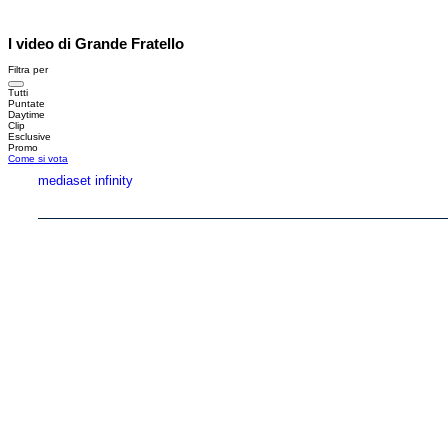
I video di Grande Fratello
Filtra per
Tutti
Puntate
Daytime
Clip
Esclusive
Promo
Come si vota
mediaset infinity
Copyright © 1999-2026 RTI S.p.A. Direzione Business Digital - P.Iva 03976881007 - Tutti i di
RTI spa, Gruppo Mediaset - Sede legale: 00187 Roma Largo del Nazareno 8 - Cap. Soc. 
Rispetto ai contenuti e ai dati personali trasmessi e/o riprodotti è vietata ogni utilizzazion