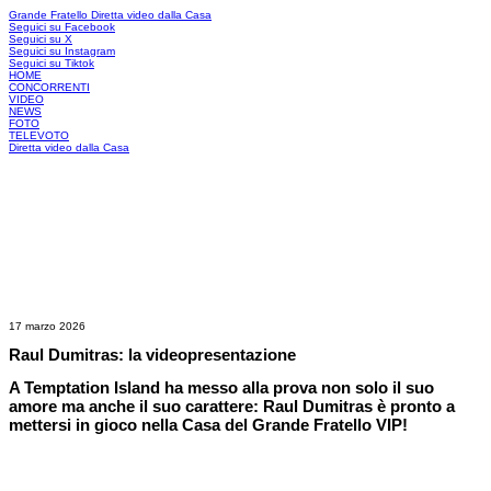
Grande Fratello
Diretta video dalla Casa
Seguici su Facebook
Seguici su X
Seguici su Instagram
Seguici su Tiktok
HOME
CONCORRENTI
VIDEO
NEWS
FOTO
TELEVOTO
Diretta video dalla Casa
17 marzo 2026
Raul Dumitras: la videopresentazione
A Temptation Island ha messo alla prova non solo il suo
amore ma anche il suo carattere: Raul Dumitras è pronto a
mettersi in gioco nella Casa del Grande Fratello VIP!