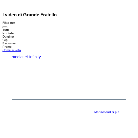
I video di Grande Fratello
Filtra per
Tutti
Puntate
Daytime
Clip
Esclusive
Promo
Come si vota
mediaset infinity
MEDIASET INFINITY
CORPORATE
PRIVACY
COOKIE
Copyright © 1999-2026 RTI S.p.A. Direzione Business Digital - P.Iva
03976881007 - Tutti i diritti riservati - Per la pubblicità
Mediamond S.p.a.
RTI spa, Gruppo Mediaset - Sede legale: 00187 Roma Largo del Nazareno 8 -
Cap. Soc. € 500.000.007,00 int. vers. - Registro delle Imprese di Roma,
C.F.06921720154
Rispetto ai contenuti e ai dati personali trasmessi e/o riprodotti è vietata ogni
utilizzazione funzionale all’addestramento di sistemi di intelligenza artificiale
generativa. È altresì fatto divieto espresso di utilizzare mezzi automatizzati di