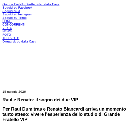
Grande Fratello
Diretta video dalla Casa
Seguici su Facebook
Seguici su X
Seguici su Instagram
Seguici su Tiktok
HOME
CONCORRENTI
VIDEO
NEWS
FOTO
TELEVOTO
Diretta video dalla Casa
15 maggio 2026
Raul e Renato: il sogno dei due VIP
Per Raul Dumitras e Renato Biancardi arriva un momento
tanto atteso: vivere l'esperienza dello studio di Grande
Fratello VIP