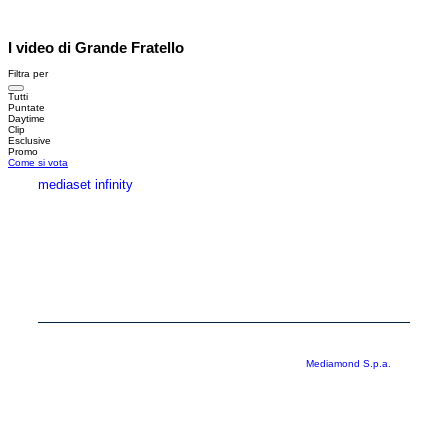
I video di Grande Fratello
Filtra per
Tutti
Puntate
Daytime
Clip
Esclusive
Promo
Come si vota
mediaset infinity
MEDIASET INFINITY
CORPORATE
PRIVACY
COOKIE
Copyright © 1999-2026 RTI S.p.A. Direzione Business Digital - P.Iva
03976881007 - Tutti i diritti riservati - Per la pubblicità
Mediamond S.p.a.
RTI spa, Gruppo Mediaset - Sede legale: 00187 Roma Largo del Nazareno 8 -
Cap. Soc. € 500.000.007,00 int. vers. - Registro delle Imprese di Roma,
C.F.06921720154
Rispetto ai contenuti e ai dati personali trasmessi e/o riprodotti è vietata ogni
utilizzazione funzionale all’addestramento di sistemi di intelligenza artificiale
generativa. È altresì fatto divieto espresso di utilizzare mezzi automatizzati di