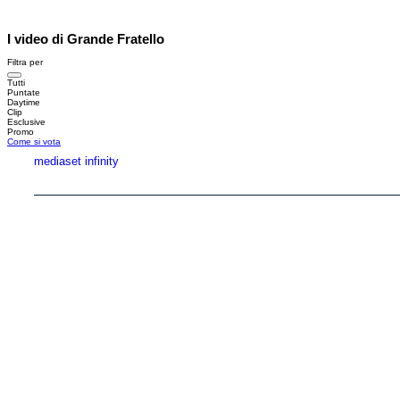
I video di Grande Fratello
Filtra per
Tutti
Puntate
Daytime
Clip
Esclusive
Promo
Come si vota
mediaset infinity
Copyright © 1999-2026 RTI S.p.A. Direzione Business Digital - P.Iva 03976881007 - Tutti i di
RTI spa, Gruppo Mediaset - Sede legale: 00187 Roma Largo del Nazareno 8 - Cap. Soc. 
Rispetto ai contenuti e ai dati personali trasmessi e/o riprodotti è vietata ogni utilizzazion