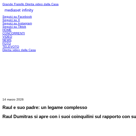
Grande Fratello
Diretta video dalla Casa
mediaset infinity
LOGIN
Seguici su Facebook
Seguici su X
Seguici su Instagram
Seguici su Tiktok
HOME
CONCORRENTI
VIDEO
NEWS
FOTO
TELEVOTO
Diretta video dalla Casa
14 marzo 2026
Raul e suo padre: un legame complesso
Raul Dumitras si apre con i suoi coinquilini sul rapporto con s