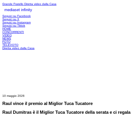
Grande Fratello
Diretta video dalla Casa
mediaset infinity
LOGIN
Seguici su Facebook
Seguici su X
Seguici su Instagram
Seguici su Tiktok
HOME
CONCORRENTI
VIDEO
NEWS
FOTO
TELEVOTO
Diretta video dalla Casa
10 maggio 2026
Raul vince il premio al Miglior Tuca Tucatore
Raul Dumitras è il Miglior Tuca Tucatore della serata e ci regal