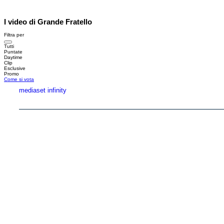
I video di Grande Fratello
Filtra per
Tutti
Puntate
Daytime
Clip
Esclusive
Promo
Come si vota
mediaset infinity
Copyright © 1999-2026 RTI S.p.A. Direzione Business Digital - P.Iva 03976881007 - Tutti i di
RTI spa, Gruppo Mediaset - Sede legale: 00187 Roma Largo del Nazareno 8 - Cap. Soc. 
Rispetto ai contenuti e ai dati personali trasmessi e/o riprodotti è vietata ogni utilizzazion