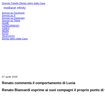
Grande Fratello
Diretta video dalla Casa
mediaset infinity
LOGIN
Seguici su Facebook
Seguici su X
Seguici su Instagram
Seguici su Tiktok
HOME
CONCORRENTI
VIDEO
NEWS
FOTO
TELEVOTO
Diretta video dalla Casa
07 aprile 2026
Renato commenta il comportamento di Lucia
Renato Biancardi esprime ai suoi compagni il proprio punto di vi