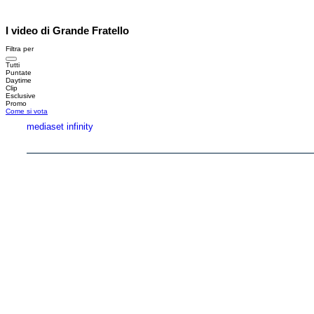
I video di Grande Fratello
Filtra per
Tutti
Puntate
Daytime
Clip
Esclusive
Promo
Come si vota
mediaset infinity
Copyright © 1999-2026 RTI S.p.A. Direzione Business Digital - P.Iva 03976881007 - Tutti i di
RTI spa, Gruppo Mediaset - Sede legale: 00187 Roma Largo del Nazareno 8 - Cap. Soc. 
Rispetto ai contenuti e ai dati personali trasmessi e/o riprodotti è vietata ogni utilizzazion