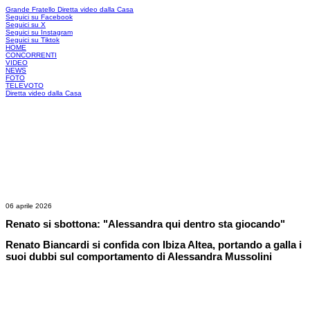
Grande Fratello
Diretta video dalla Casa
Seguici su Facebook
Seguici su X
Seguici su Instagram
Seguici su Tiktok
HOME
CONCORRENTI
VIDEO
NEWS
FOTO
TELEVOTO
Diretta video dalla Casa
06 aprile 2026
Renato si sbottona: "Alessandra qui dentro sta giocando"
Renato Biancardi si confida con Ibiza Altea, portando a galla i
suoi dubbi sul comportamento di Alessandra Mussolini