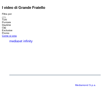
I video di Grande Fratello
Filtra per
Tutti
Puntate
Daytime
Clip
Esclusive
Promo
Come si vota
mediaset infinity
MEDIASET INFINITY
CORPORATE
PRIVACY
COOKIE
Copyright © 1999-2026 RTI S.p.A. Direzione Business Digital - P.Iva
03976881007 - Tutti i diritti riservati - Per la pubblicità
Mediamond S.p.a.
RTI spa, Gruppo Mediaset - Sede legale: 00187 Roma Largo del Nazareno 8 -
Cap. Soc. € 500.000.007,00 int. vers. - Registro delle Imprese di Roma,
C.F.06921720154
Rispetto ai contenuti e ai dati personali trasmessi e/o riprodotti è vietata ogni
utilizzazione funzionale all’addestramento di sistemi di intelligenza artificiale
generativa. È altresì fatto divieto espresso di utilizzare mezzi automatizzati di
data scraping.