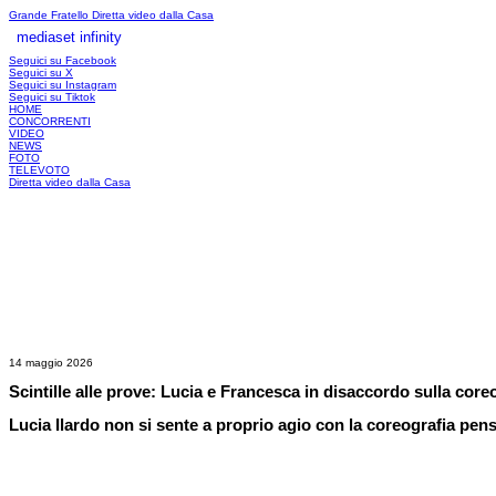
Grande Fratello
Diretta video dalla Casa
mediaset infinity
LOGIN
Seguici su Facebook
Seguici su X
Seguici su Instagram
Seguici su Tiktok
HOME
CONCORRENTI
VIDEO
NEWS
FOTO
TELEVOTO
Diretta video dalla Casa
14 maggio 2026
Scintille alle prove: Lucia e Francesca in disaccordo sulla core
Lucia Ilardo non si sente a proprio agio con la coreografia pen