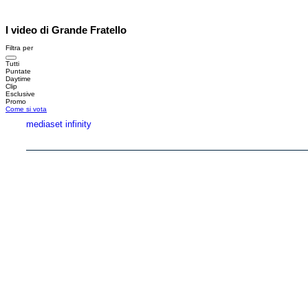
I video di Grande Fratello
Filtra per
Tutti
Puntate
Daytime
Clip
Esclusive
Promo
Come si vota
mediaset infinity
Copyright © 1999-2026 RTI S.p.A. Direzione Business Digital - P.Iva 03976881007 - Tutti i di
RTI spa, Gruppo Mediaset - Sede legale: 00187 Roma Largo del Nazareno 8 - Cap. Soc. 
Rispetto ai contenuti e ai dati personali trasmessi e/o riprodotti è vietata ogni utilizzazion