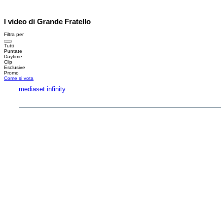
I video di Grande Fratello
Filtra per
Tutti
Puntate
Daytime
Clip
Esclusive
Promo
Come si vota
mediaset infinity
Copyright © 1999-2026 RTI S.p.A. Direzione Business Digital - P.Iva 03976881007 - Tutti i di
RTI spa, Gruppo Mediaset - Sede legale: 00187 Roma Largo del Nazareno 8 - Cap. Soc. 
Rispetto ai contenuti e ai dati personali trasmessi e/o riprodotti è vietata ogni utilizzazion