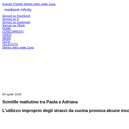
Grande Fratello
Diretta video dalla Casa
mediaset infinity
LOGIN
Seguici su Facebook
Seguici su X
Seguici su Instagram
Seguici su Tiktok
HOME
CONCORRENTI
VIDEO
NEWS
FOTO
TELEVOTO
Diretta video dalla Casa
09 aprile 2026
Scintille mattutine tra Paola e Adriana
L'utilizzo improprio degli stracci da cucina provoca alcune in