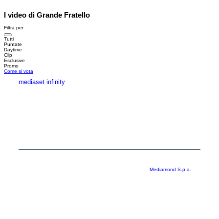
I video di Grande Fratello
Filtra per
Tutti
Puntate
Daytime
Clip
Esclusive
Promo
Come si vota
mediaset infinity
MEDIASET INFINITY
CORPORATE
PRIVACY
COOKIE
Copyright © 1999-2026 RTI S.p.A. Direzione Business Digital - P.Iva
03976881007 - Tutti i diritti riservati - Per la pubblicità
Mediamond S.p.a.
RTI spa, Gruppo Mediaset - Sede legale: 00187 Roma Largo del Nazareno 8 -
Cap. Soc. € 500.000.007,00 int. vers. - Registro delle Imprese di Roma,
C.F.06921720154
Rispetto ai contenuti e ai dati personali trasmessi e/o riprodotti è vietata ogni
utilizzazione funzionale all’addestramento di sistemi di intelligenza artificiale
generativa. È altresì fatto divieto espresso di utilizzare mezzi automatizzati di
data scraping.