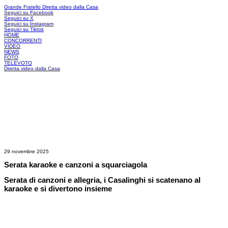
Grande Fratello
Diretta video dalla Casa
Seguici su Facebook
Seguici su X
Seguici su Instagram
Seguici su Tiktok
HOME
CONCORRENTI
VIDEO
NEWS
FOTO
TELEVOTO
Diretta video dalla Casa
29 novembre 2025
Serata karaoke e canzoni a squarciagola
Serata di canzoni e allegria, i Casalinghi si scatenano al
karaoke e si divertono insieme