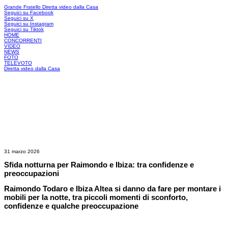
Grande Fratello
Diretta video dalla Casa
Seguici su Facebook
Seguici su X
Seguici su Instagram
Seguici su Tiktok
HOME
CONCORRENTI
VIDEO
NEWS
FOTO
TELEVOTO
Diretta video dalla Casa
31 marzo 2026
Sfida notturna per Raimondo e Ibiza: tra confidenze e
preoccupazioni
Raimondo Todaro e Ibiza Altea si danno da fare per montare i
mobili per la notte, tra piccoli momenti di sconforto,
confidenze e qualche preoccupazione