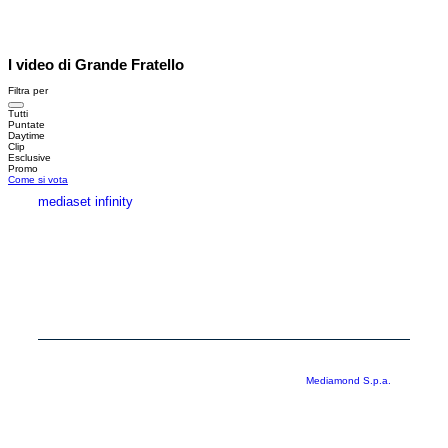
I video di Grande Fratello
Filtra per
Tutti
Puntate
Daytime
Clip
Esclusive
Promo
Come si vota
mediaset infinity
MEDIASET INFINITY
CORPORATE
PRIVACY
COOKIE
Copyright © 1999-2026 RTI S.p.A. Direzione Business Digital - P.Iva
03976881007 - Tutti i diritti riservati - Per la pubblicità
Mediamond S.p.a.
RTI spa, Gruppo Mediaset - Sede legale: 00187 Roma Largo del Nazareno 8 -
Cap. Soc. € 500.000.007,00 int. vers. - Registro delle Imprese di Roma,
C.F.06921720154
Rispetto ai contenuti e ai dati personali trasmessi e/o riprodotti è vietata ogni