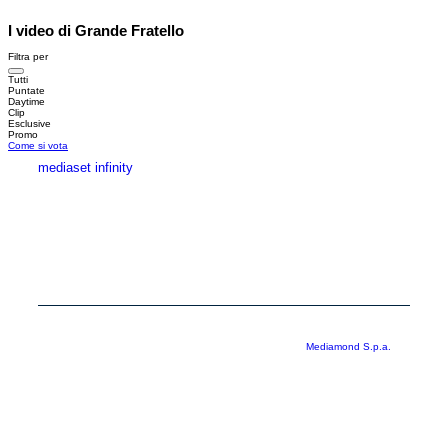
I video di Grande Fratello
Filtra per
Tutti
Puntate
Daytime
Clip
Esclusive
Promo
Come si vota
mediaset infinity
MEDIASET INFINITY
CORPORATE
PRIVACY
COOKIE
Copyright © 1999-2026 RTI S.p.A. Direzione Business Digital - P.Iva
03976881007 - Tutti i diritti riservati - Per la pubblicità
Mediamond S.p.a.
RTI spa, Gruppo Mediaset - Sede legale: 00187 Roma Largo del Nazareno 8 -
Cap. Soc. € 500.000.007,00 int. vers. - Registro delle Imprese di Roma,
C.F.06921720154
Rispetto ai contenuti e ai dati personali trasmessi e/o riprodotti è vietata ogni
utilizzazione funzionale all’addestramento di sistemi di intelligenza artificiale
generativa. È altresì fatto divieto espresso di utilizzare mezzi automatizzati di
data scraping.