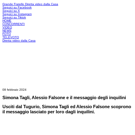
Grande Fratello
Diretta video dalla Casa
Seguici su Facebook
Seguici su X
Seguici su Instagram
Seguici su Tiktok
HOME
CONCORRENTI
VIDEO
NEWS
FOTO
TELEVOTO
Diretta video dalla Casa
08 febbraio 2024
Simona Tagli, Alessio Falsone e il messaggio degli inquilini
Usciti dal Tugurio, Simona Tagli ed Alessio Falsone scoprono
il messaggio lasciato per loro dagli inquilini.