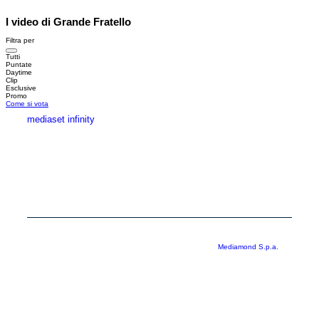
I video di Grande Fratello
Filtra per
Tutti
Puntate
Daytime
Clip
Esclusive
Promo
Come si vota
mediaset infinity
MEDIASET INFINITY
CORPORATE
PRIVACY
COOKIE
Copyright © 1999-2026 RTI S.p.A. Direzione Business Digital - P.Iva
03976881007 - Tutti i diritti riservati - Per la pubblicità
Mediamond S.p.a.
RTI spa, Gruppo Mediaset - Sede legale: 00187 Roma Largo del Nazareno 8 -
Cap. Soc. € 500.000.007,00 int. vers. - Registro delle Imprese di Roma,
C.F.06921720154
Rispetto ai contenuti e ai dati personali trasmessi e/o riprodotti è vietata ogni
utilizzazione funzionale all’addestramento di sistemi di intelligenza artificiale
generativa. È altresì fatto divieto espresso di utilizzare mezzi automatizzati di
data scraping.