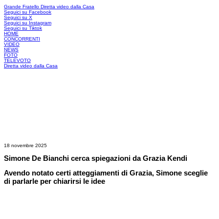
Grande Fratello
Diretta video dalla Casa
Seguici su Facebook
Seguici su X
Seguici su Instagram
Seguici su Tiktok
HOME
CONCORRENTI
VIDEO
NEWS
FOTO
TELEVOTO
Diretta video dalla Casa
18 novembre 2025
Simone De Bianchi cerca spiegazioni da Grazia Kendi
Avendo notato certi atteggiamenti di Grazia, Simone sceglie
di parlarle per chiarirsi le idee