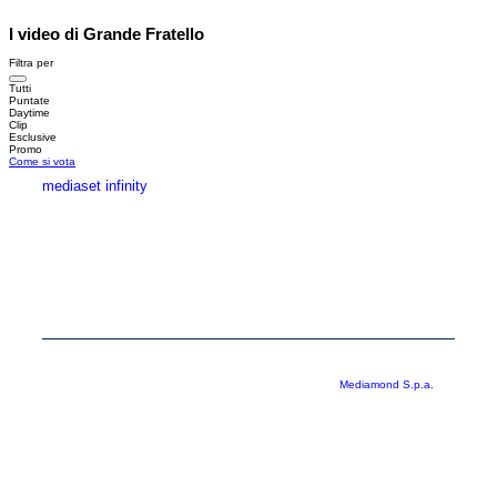
I video di Grande Fratello
Filtra per
Tutti
Puntate
Daytime
Clip
Esclusive
Promo
Come si vota
mediaset infinity
MEDIASET INFINITY
CORPORATE
PRIVACY
COOKIE
Copyright © 1999-2026 RTI S.p.A. Direzione Business Digital - P.Iva
03976881007 - Tutti i diritti riservati - Per la pubblicità
Mediamond S.p.a.
RTI spa, Gruppo Mediaset - Sede legale: 00187 Roma Largo del Nazareno 8 -
Cap. Soc. € 500.000.007,00 int. vers. - Registro delle Imprese di Roma,
C.F.06921720154
Rispetto ai contenuti e ai dati personali trasmessi e/o riprodotti è vietata ogni
utilizzazione funzionale all’addestramento di sistemi di intelligenza artificiale
generativa. È altresì fatto divieto espresso di utilizzare mezzi automatizzati di
data scraping.