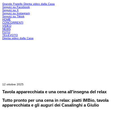
Grande Fratello
Diretta video dalla Casa
Seguici su Facebook
Seguici su X
Seguici su Instagram
Seguici su Tiktok
HOME
CONCORRENTI
VIDEO
NEWS
FOTO
TELEVOTO
Diretta video dalla Casa
12 ottobre 2025
Tavola apparecchiata e una cena all'insegna del relax
Tutto pronto per una cena in relax: piatti IMBio, tavola
apparecchiata e gli auguri dei Casalinghi a Giulio