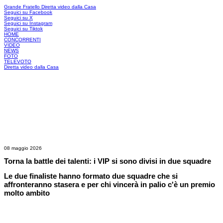
Grande Fratello
Diretta video dalla Casa
Seguici su Facebook
Seguici su X
Seguici su Instagram
Seguici su Tiktok
HOME
CONCORRENTI
VIDEO
NEWS
FOTO
TELEVOTO
Diretta video dalla Casa
08 maggio 2026
Torna la battle dei talenti: i VIP si sono divisi in due squadre
Le due finaliste hanno formato due squadre che si
affronteranno stasera e per chi vincerà in palio c'è un premio
molto ambito