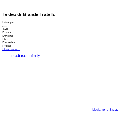
I video di Grande Fratello
Filtra per
Tutti
Puntate
Daytime
Clip
Esclusive
Promo
Come si vota
mediaset infinity
MEDIASET INFINITY
CORPORATE
PRIVACY
COOKIE
Copyright © 1999-2026 RTI S.p.A. Direzione Business Digital - P.Iva
03976881007 - Tutti i diritti riservati - Per la pubblicità
Mediamond S.p.a.
RTI spa, Gruppo Mediaset - Sede legale: 00187 Roma Largo del Nazareno 8 -
Cap. Soc. € 500.000.007,00 int. vers. - Registro delle Imprese di Roma,
C.F.06921720154
Rispetto ai contenuti e ai dati personali trasmessi e/o riprodotti è vietata ogni
utilizzazione funzionale all’addestramento di sistemi di intelligenza artificiale
generativa. È altresì fatto divieto espresso di utilizzare mezzi automatizzati di