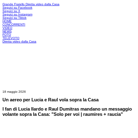
Grande Fratello
Diretta video dalla Casa
Seguici su Facebook
Seguici su X
Seguici su Instagram
Seguici su Tiktok
HOME
CONCORRENTI
VIDEO
NEWS
FOTO
TELEVOTO
Diretta video dalla Casa
18 maggio 2026
Un aereo per Lucia e Raul vola sopra la Casa
I fan di Lucia Ilardo e Raul Dumitras mandano un messaggio
volante sopra la Casa: "Solo per voi | raumires + raucia"