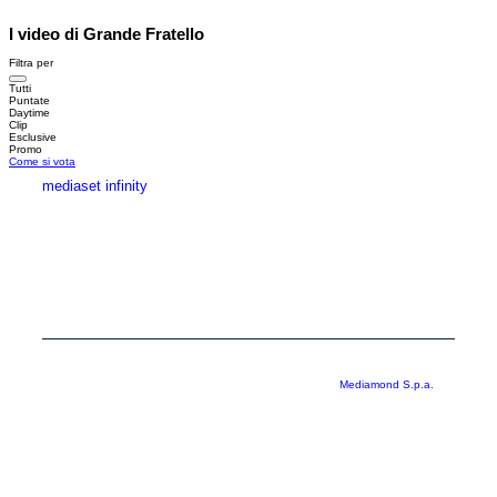
I video di Grande Fratello
Filtra per
Tutti
Puntate
Daytime
Clip
Esclusive
Promo
Come si vota
mediaset infinity
MEDIASET INFINITY
CORPORATE
PRIVACY
COOKIE
Copyright © 1999-2026 RTI S.p.A. Direzione Business Digital - P.Iva
03976881007 - Tutti i diritti riservati - Per la pubblicità
Mediamond S.p.a.
RTI spa, Gruppo Mediaset - Sede legale: 00187 Roma Largo del Nazareno 8 -
Cap. Soc. € 500.000.007,00 int. vers. - Registro delle Imprese di Roma,
C.F.06921720154
Rispetto ai contenuti e ai dati personali trasmessi e/o riprodotti è vietata ogni
utilizzazione funzionale all’addestramento di sistemi di intelligenza artificiale
generativa. È altresì fatto divieto espresso di utilizzare mezzi automatizzati di
data scraping.