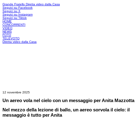
Grande Fratello
Diretta video dalla Casa
Seguici su Facebook
Seguici su X
Seguici su Instagram
Seguici su Tiktok
HOME
CONCORRENTI
VIDEO
NEWS
FOTO
TELEVOTO
Diretta video dalla Casa
12 novembre 2025
Un aereo vola nel cielo con un messaggio per Anita Mazzotta
Nel mezzo della lezione di ballo, un aereo sorvola il cielo: il
messaggio è tutto per Anita