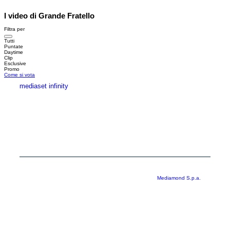
I video di Grande Fratello
Filtra per
Tutti
Puntate
Daytime
Clip
Esclusive
Promo
Come si vota
mediaset infinity
MEDIASET INFINITY
CORPORATE
PRIVACY
COOKIE
Copyright © 1999-2026 RTI S.p.A. Direzione Business Digital - P.Iva
03976881007 - Tutti i diritti riservati - Per la pubblicità
Mediamond S.p.a.
RTI spa, Gruppo Mediaset - Sede legale: 00187 Roma Largo del Nazareno 8 -
Cap. Soc. € 500.000.007,00 int. vers. - Registro delle Imprese di Roma,
C.F.06921720154
Rispetto ai contenuti e ai dati personali trasmessi e/o riprodotti è vietata ogni
utilizzazione funzionale all’addestramento di sistemi di intelligenza artificiale
generativa. È altresì fatto divieto espresso di utilizzare mezzi automatizzati di
data scraping.