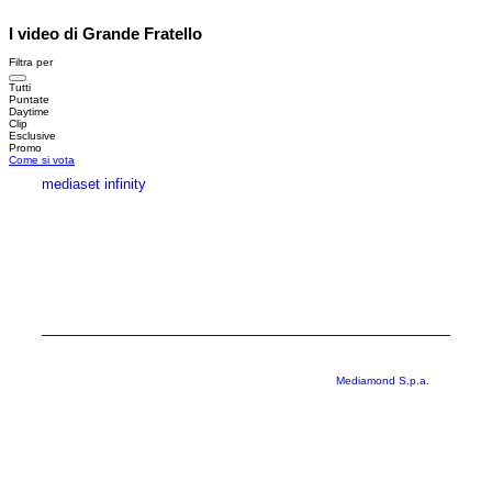
I video di Grande Fratello
Filtra per
Tutti
Puntate
Daytime
Clip
Esclusive
Promo
Come si vota
mediaset infinity
MEDIASET INFINITY
CORPORATE
PRIVACY
COOKIE
Copyright © 1999-2026 RTI S.p.A. Direzione Business Digital - P.Iva
03976881007 - Tutti i diritti riservati - Per la pubblicità
Mediamond S.p.a.
RTI spa, Gruppo Mediaset - Sede legale: 00187 Roma Largo del Nazareno 8 -
Cap. Soc. € 500.000.007,00 int. vers. - Registro delle Imprese di Roma,
C.F.06921720154
Rispetto ai contenuti e ai dati personali trasmessi e/o riprodotti è vietata ogni
utilizzazione funzionale all’addestramento di sistemi di intelligenza artificiale
generativa. È altresì fatto divieto espresso di utilizzare mezzi automatizzati di
data scraping.