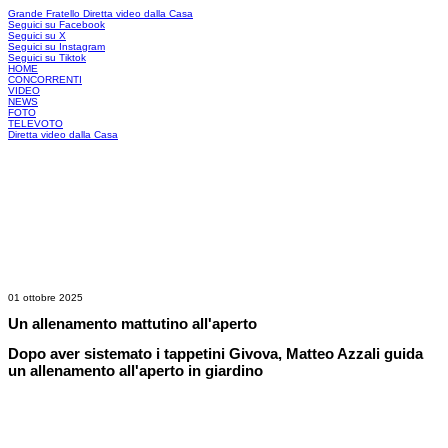
Grande Fratello
Diretta video dalla Casa
Seguici su Facebook
Seguici su X
Seguici su Instagram
Seguici su Tiktok
HOME
CONCORRENTI
VIDEO
NEWS
FOTO
TELEVOTO
Diretta video dalla Casa
01 ottobre 2025
Un allenamento mattutino all'aperto
Dopo aver sistemato i tappetini Givova, Matteo Azzali guida
un allenamento all'aperto in giardino