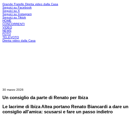
Grande Fratello
Diretta video dalla Casa
Seguici su Facebook
Seguici su X
Seguici su Instagram
Seguici su Tiktok
HOME
CONCORRENTI
VIDEO
NEWS
FOTO
TELEVOTO
Diretta video dalla Casa
30 marzo 2026
Un consiglio da parte di Renato per Ibiza
Le lacrime di Ibiza Altea portano Renato Biancardi a dare un
consiglio all'amica: scusarsi e fare un passo indietro