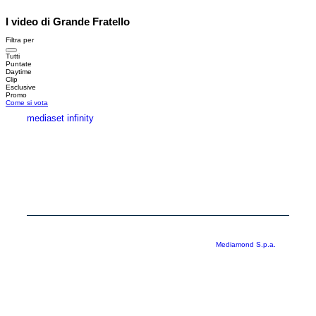
I video di Grande Fratello
Filtra per
Tutti
Puntate
Daytime
Clip
Esclusive
Promo
Come si vota
mediaset infinity
MEDIASET INFINITY
CORPORATE
PRIVACY
COOKIE
Copyright © 1999-2026 RTI S.p.A. Direzione Business Digital - P.Iva
03976881007 - Tutti i diritti riservati - Per la pubblicità
Mediamond S.p.a.
RTI spa, Gruppo Mediaset - Sede legale: 00187 Roma Largo del Nazareno 8 -
Cap. Soc. € 500.000.007,00 int. vers. - Registro delle Imprese di Roma,
C.F.06921720154
Rispetto ai contenuti e ai dati personali trasmessi e/o riprodotti è vietata ogni
utilizzazione funzionale all’addestramento di sistemi di intelligenza artificiale
generativa. È altresì fatto divieto espresso di utilizzare mezzi automatizzati di
data scraping.