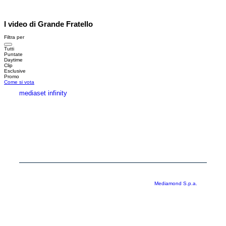
I video di Grande Fratello
Filtra per
Tutti
Puntate
Daytime
Clip
Esclusive
Promo
Come si vota
mediaset infinity
MEDIASET INFINITY
CORPORATE
PRIVACY
COOKIE
Copyright © 1999-2026 RTI S.p.A. Direzione Business Digital - P.Iva
03976881007 - Tutti i diritti riservati - Per la pubblicità
Mediamond S.p.a.
RTI spa, Gruppo Mediaset - Sede legale: 00187 Roma Largo del Nazareno 8 -
Cap. Soc. € 500.000.007,00 int. vers. - Registro delle Imprese di Roma,
C.F.06921720154
Rispetto ai contenuti e ai dati personali trasmessi e/o riprodotti è vietata ogni
utilizzazione funzionale all’addestramento di sistemi di intelligenza artificiale
generativa. È altresì fatto divieto espresso di utilizzare mezzi automatizzati di