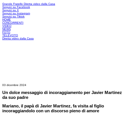
Grande Fratello
Diretta video dalla Casa
Seguici su Facebook
Seguici su X
Seguici su Instagram
Seguici su Tiktok
HOME
CONCORRENTI
VIDEO
NEWS
FOTO
TELEVOTO
Diretta video dalla Casa
03 dicembre 2024
Un dolce messaggio di incoraggiamento per Javier Martinez
da suo padre
Mariano, il papà di Javier Martinez, fa visita al figlio
incoraggiandolo con un discorso pieno di amore