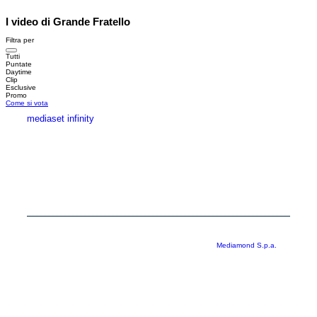
I video di Grande Fratello
Filtra per
Tutti
Puntate
Daytime
Clip
Esclusive
Promo
Come si vota
mediaset infinity
MEDIASET INFINITY
CORPORATE
PRIVACY
COOKIE
Copyright © 1999-2026 RTI S.p.A. Direzione Business Digital - P.Iva
03976881007 - Tutti i diritti riservati - Per la pubblicità
Mediamond S.p.a.
RTI spa, Gruppo Mediaset - Sede legale: 00187 Roma Largo del Nazareno 8 -
Cap. Soc. € 500.000.007,00 int. vers. - Registro delle Imprese di Roma,
C.F.06921720154
Rispetto ai contenuti e ai dati personali trasmessi e/o riprodotti è vietata ogni
utilizzazione funzionale all’addestramento di sistemi di intelligenza artificiale
generativa. È altresì fatto divieto espresso di utilizzare mezzi automatizzati di
data scraping.