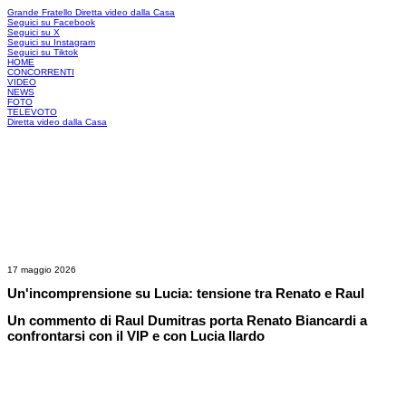
Grande Fratello
Diretta video dalla Casa
Seguici su Facebook
Seguici su X
Seguici su Instagram
Seguici su Tiktok
HOME
CONCORRENTI
VIDEO
NEWS
FOTO
TELEVOTO
Diretta video dalla Casa
17 maggio 2026
Un'incomprensione su Lucia: tensione tra Renato e Raul
Un commento di Raul Dumitras porta Renato Biancardi a
confrontarsi con il VIP e con Lucia Ilardo